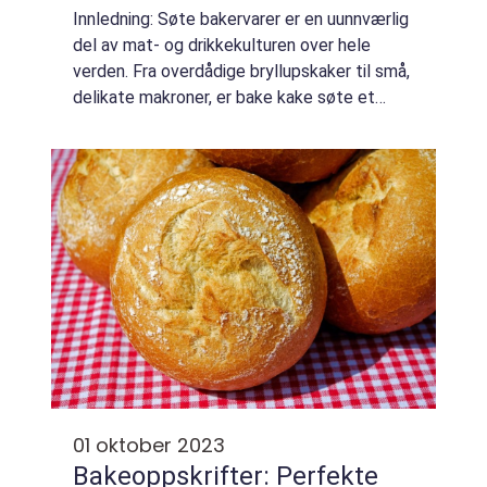
Innledning: Søte bakervarer er en uunnværlig
del av mat- og drikkekulturen over hele
verden. Fra overdådige bryllupskaker til små,
delikate makroner, er bake kake søte et
håndverk som krever presisjon, kreativitet og
en dash av magi. Denne artikkelen...
01 oktober 2023
Bakeoppskrifter: Perfekte