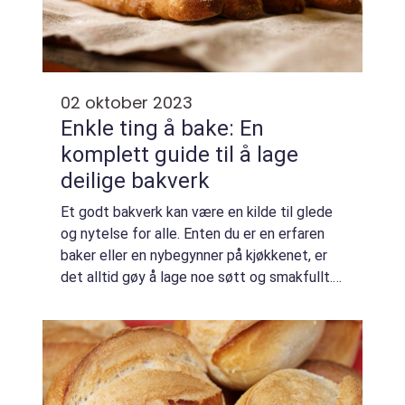
02 oktober 2023
Enkle ting å bake: En
komplett guide til å lage
deilige bakverk
Et godt bakverk kan være en kilde til glede
og nytelse for alle. Enten du er en erfaren
baker eller en nybegynner på kjøkkenet, er
det alltid gøy å lage noe søtt og smakfullt. I
denne artikkelen vil vi utforske verden av
enkle, men fantastiske ting å...