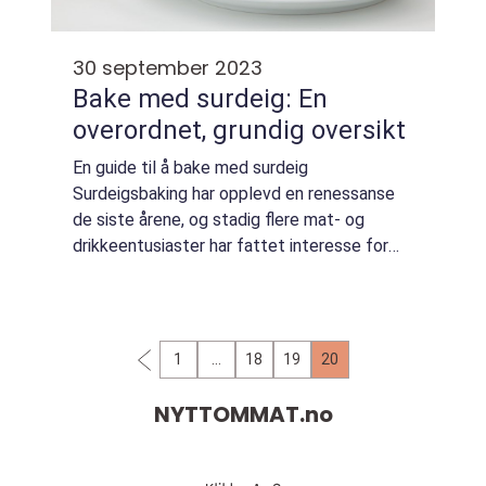
30 september 2023
Bake med surdeig: En
overordnet, grundig oversikt
En guide til å bake med surdeig
Surdeigsbaking har opplevd en renessanse
de siste årene, og stadig flere mat- og
drikkeentusiaster har fattet interesse for
denne eldgamle metoden. Å bake med
surdeig handler om mer enn bare å lage brød
det handler om ...
1
…
18
19
20
NYTTOMMAT.
no