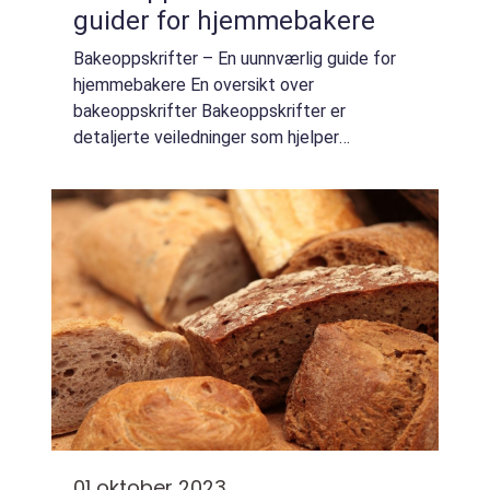
guider for hjemmebakere
Bakeoppskrifter – En uunnværlig guide for
hjemmebakere En oversikt over
bakeoppskrifter Bakeoppskrifter er
detaljerte veiledninger som hjelper
hjemmebakere med å lage deilige bakverk.
Disse oppskriftene inneholder nøyaktige
målinger, trinnvise ...
01 oktober 2023