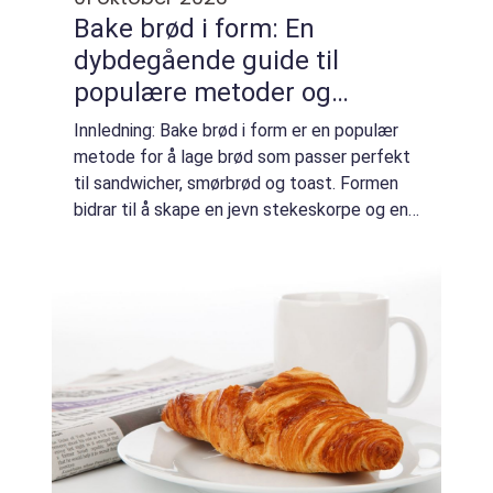
Bake brød i form: En
dybdegående guide til
populære metoder og
historisk gjennomgang
Innledning: Bake brød i form er en populær
metode for å lage brød som passer perfekt
til sandwicher, smørbrød og toast. Formen
bidrar til å skape en jevn stekeskorpe og en
konsistent form. I denne artikkelen skal vi
utforske ulike aspekter ved å bake...