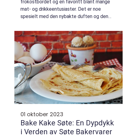
frokostbordet og en favoritt blant mange
mat- og drikkeentusiaster. Det er noe
spesielt med den nybakte duften og den
sprø skorpen, som gjør bake rundstykker til
en uunnværlig del av ethvert måltid. Denne
ar...
01 oktober 2023
Bake Kake Søte: En Dypdykk
i Verden av Søte Bakervarer