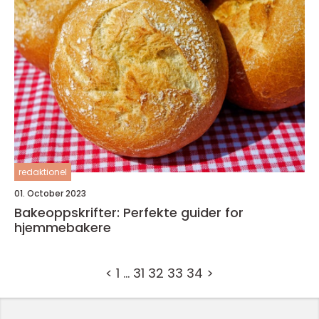
redaktionel
01. October 2023
Bakeoppskrifter: Perfekte guider for
hjemmebakere
<
1
…
31
32
33
34
>