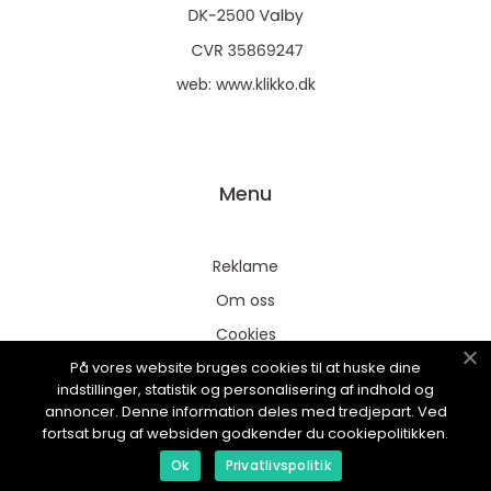
web:
www.klikko.dk
Menu
Reklame
Om oss
Cookies
På vores website bruges cookies til at huske dine
Kontakt Oss
indstillinger, statistik og personalisering af indhold og
Sitemap
annoncer. Denne information deles med tredjepart. Ved
fortsat brug af websiden godkender du cookiepolitikken.
Ok
Privatlivspolitik