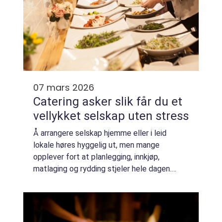
07 mars 2026
Catering asker slik får du et
vellykket selskap uten stress
Å arrangere selskap hjemme eller i leid
lokale høres hyggelig ut, men mange
opplever fort at planlegging, innkjøp,
matlaging og rydding stjeler hele dagen.
Profesjonell catering asker handler om mer
enn å levere mat. Det handler om å skape en
rolig r...