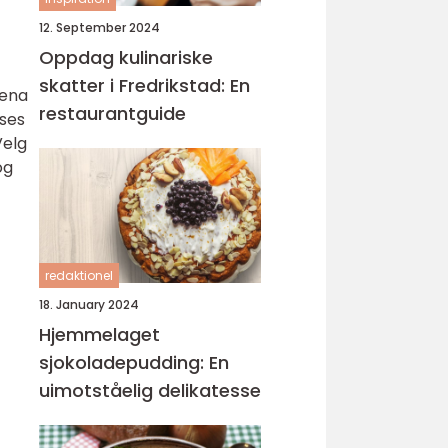
12. September 2024
Oppdag kulinariske
skatter i Fredrikstad: En
rena
restaurantguide
sses
Velg
og
redaktionel
18. January 2024
Hjemmelaget
sjokoladepudding: En
uimotståelig delikatesse