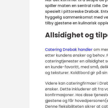
spiller maten en sentral rolle. D
spesielt i pittoreske Drøbak. Ent
hyggelig sammenkomst med venner
tilby gjestene en kulinarisk opp
Allsidighet og ti
Catering Drøbak handler
om mer 
etter kundens ønsker og behov. Fr
cateringtjenester en allsidighe
en kunde-favoritt, med små, deli
og teksturer. Koldtbord gir på si
Videre kan cateringfirmaer i Dr
ønsker. Dette inkluderer alt fra 
konfirmasjoner. Hos disse tjene
gjestene og får hovedpersonen(e) 
Denne fleksibiliteten sikrer at ca