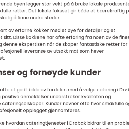
rende byen legger stor vekt på å bruke lokale produsent
kfulle retter. Det lokale fokuset gir både et bærekraftig 
kelig å finne andre steder.
ført av erfarne kokker med et øye for detaljer og et
sitt. Disse kokkene har ofte erfaring fra noen av de fine
denne ekspertisen når de skaper fantastiske retter for 
rofesjonell leveranse av utsøkt mat som hever
et.
nser og fornøyde kunder
 ofte et godt bilde av fordelen med å velge catering i Drø
g positive anmeldelser understreker kvaliteten og
le cateringselskaper. Kunder nevner ofte hvor smakfulle o
rofesjonelt opplegget gjennomføres.
e hvordan cateringtjenester i Drøbak bidrar til en probl