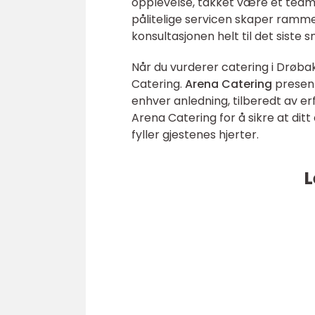
opplevelse, takket være et tea
pålitelige servicen skaper ramme
konsultasjonen helt til det siste 
Når du vurderer catering i Drøb
Catering.
Arena Catering
present
enhver anledning, tilberedt av e
Arena Catering for å sikre at di
fyller gjestenes hjerter.
L