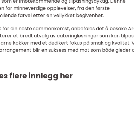
m som er imøtekommende og tilpasningsdyktig. Denne
n for minneverdige opplevelser, fra den første
smilende farvel etter en vellykket begivenhet.
ak for din neste sammenkomst, anbefales det å besøke A
erer et bredt utvalg av cateringløsninger som kan tilpa
rfarne kokker med et dedikert fokus på smak og kvalitet. 
tt arrangement blir en suksess med mat som både gleder 
es flere innlegg her