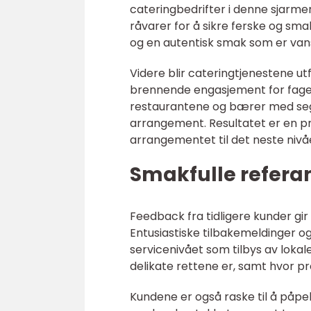
cateringbedrifter i denne sjarme
råvarer for å sikre ferske og sma
og en autentisk smak som er vans
Videre blir cateringtjenestene ut
brennende engasjement for faget 
restaurantene og bærer med seg 
arrangement. Resultatet er en p
arrangementet til det neste nivå
Smakfulle refera
Feedback fra tidligere kunder gir
Entusiastiske tilbakemeldinger o
servicenivået som tilbys av loka
delikate rettene er, samt hvor p
Kundene er også raske til å påpek