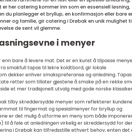
et er her catering kommer inn som en essensiell løsning,
en du planlegger et bryllup, en konfirmasjon eller bare e
 og familie, gir catering i Drøbak en unik mulighet ti
levelse de sent vil glemme.
lpasningsevne i menyer
enn bare å levere mat. Det er en kunst å tilpasse meny
a smakfull tapas til lekre koldtbord, gir lokale
t som dekker enhver smakspreferanse og anledning. Tapas
kate retter som tillater gjestene å smake på en rekke s
n side et mer tradisjonelt utvalg med gode norske klassiker
øbak tilby skreddersydde menyer som reflekterer kunden
varmmat til fingermat og spesialmenyer for bryllup og
stene er det mulig å utforme en meny som både imponere
til å føle at anledningen virkelig er skreddersydd for de
tering i Drøbak kan tilfredsstille ethvert behov, enten det