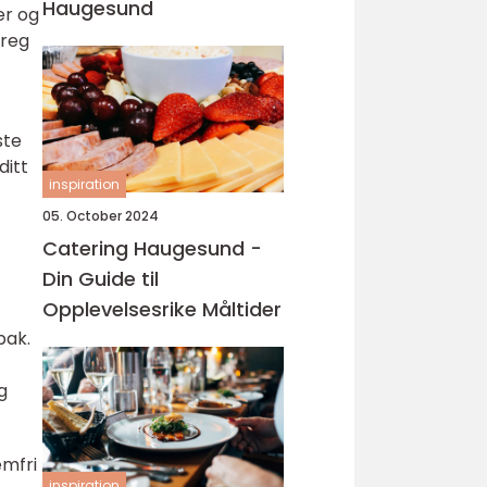
Haugesund
er og
preg
ste
ditt
inspiration
05. October 2024
Catering Haugesund -
Din Guide til
Opplevelsesrike Måltider
bak.
g
emfri
inspiration