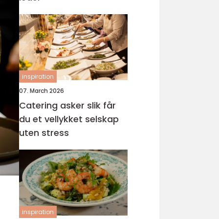
inspiration
07. March 2026
Catering asker slik får
du et vellykket selskap
uten stress
inspiration