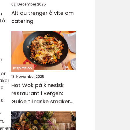
02. December 2025
Alt du trenger å vite om
n
l å
catering
er
inspiration
 er
13. November 2025
maker
Hot Wok på kinesisk
e.
restaurant i Bergen:
es
Guide til raske smaker
på Sotra
r
m.
 er en