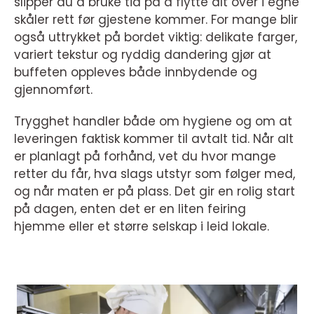
slipper du å bruke tid på å flytte alt over i egne
skåler rett før gjestene kommer. For mange blir
også uttrykket på bordet viktig: delikate farger,
variert tekstur og ryddig dandering gjør at
buffeten oppleves både innbydende og
gjennomført.
Trygghet handler både om hygiene og om at
leveringen faktisk kommer til avtalt tid. Når alt
er planlagt på forhånd, vet du hvor mange
retter du får, hva slags utstyr som følger med,
og når maten er på plass. Det gir en rolig start
på dagen, enten det er en liten feiring
hjemme eller et større selskap i leid lokale.