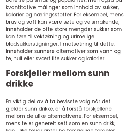
bare se på smak og popularitet, men også på
kvantitative målinger som innhold av sukker,
kalorier og næringsstoffer. For eksempel, mens
brus og saft kan være søte og velsmakende,
inneholder de ofte store mengder sukker som
kan føre til vektøkning og urimelige
blodsukkerstigninger. I motsetning til dette,
inneholder sunnere alternativer som vann og
te, null eller svært lite sukker og kalorier.
Forskjeller mellom sunn
drikke
En viktig del av å ta bevisste valg når det
gjelder sunn drikke, er å forstå forskjellene
mellom de ulike alternativene. For eksempel,
mens te er generelt sett som en sunn drikk,
kan ulike tevarianter ha forskjellige fordeler.