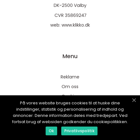
web:
www.klikko.dk
Menu
Reklame
Om oss
Cookies
På vores website bruges cookies til at huske dine
Kontakt Oss
indstillinger, statistik og personalisering af indhold og
annoncer. Denne information deles med tredjepart. Ved
Sitemap
fortsat brug af websiden godkender du cookiepolitikken.
Ok
Privatlivspolitik