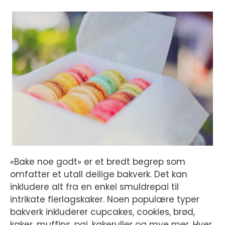
«Bake noe godt» er et bredt begrep som
omfatter et utall deilige bakverk. Det kan
inkludere alt fra en enkel smuldrepai til
intrikate flerlagskaker. Noen populære typer
bakverk inkluderer cupcakes, cookies, brød,
kaker, muffins, pai, kakeruller og mye mer. Hver