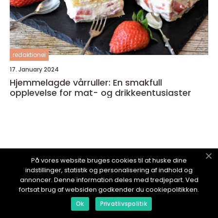
redaktionel
17. January 2024
Hjemmelagde vårruller: En smakfull
opplevelse for mat- og drikkeentusiaster
NYTTOMMAT.
no
På vores website bruges cookies til at huske dine
indstillinger, statistik og personalisering af indhold og
annoncer. Denne information deles med tredjepart. Ved
fortsat brug af websiden godkender du cookiepolitikken.
Ok
Privatlivspolitik