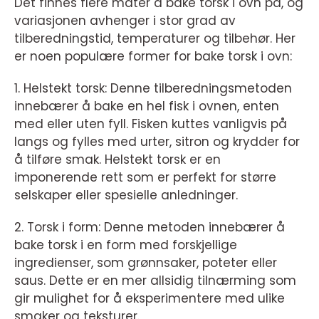
Det finnes flere måter å bake torsk i ovn på, og
variasjonen avhenger i stor grad av
tilberedningstid, temperaturer og tilbehør. Her
er noen populære former for bake torsk i ovn:
1. Helstekt torsk: Denne tilberedningsmetoden
innebærer å bake en hel fisk i ovnen, enten
med eller uten fyll. Fisken kuttes vanligvis på
langs og fylles med urter, sitron og krydder for
å tilføre smak. Helstekt torsk er en
imponerende rett som er perfekt for større
selskaper eller spesielle anledninger.
2. Torsk i form: Denne metoden innebærer å
bake torsk i en form med forskjellige
ingredienser, som grønnsaker, poteter eller
saus. Dette er en mer allsidig tilnærming som
gir mulighet for å eksperimentere med ulike
smaker og teksturer.