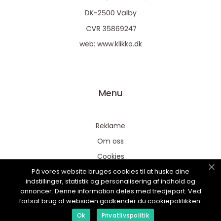
web:
www.klikko.dk
Menu
Reklame
Om oss
Cookies
På vores website bruges cookies til at huske dine
Kontakt Oss
indstillinger, statistik og personalisering af indhold og
Sitemap
annoncer. Denne information deles med tredjepart. Ved
fortsat brug af websiden godkender du cookiepolitikken.
Ok
Privatlivspolitik