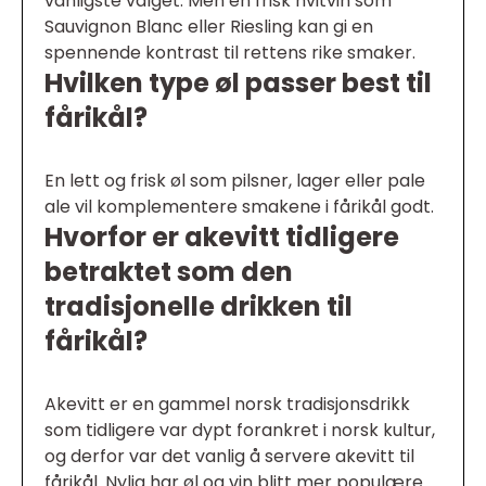
vanligste valget. Men en frisk hvitvin som
Sauvignon Blanc eller Riesling kan gi en
spennende kontrast til rettens rike smaker.
Hvilken type øl passer best til
fårikål?
En lett og frisk øl som pilsner, lager eller pale
ale vil komplementere smakene i fårikål godt.
Hvorfor er akevitt tidligere
betraktet som den
tradisjonelle drikken til
fårikål?
Akevitt er en gammel norsk tradisjonsdrikk
som tidligere var dypt forankret i norsk kultur,
og derfor var det vanlig å servere akevitt til
fårikål. Nylig har øl og vin blitt mer populære