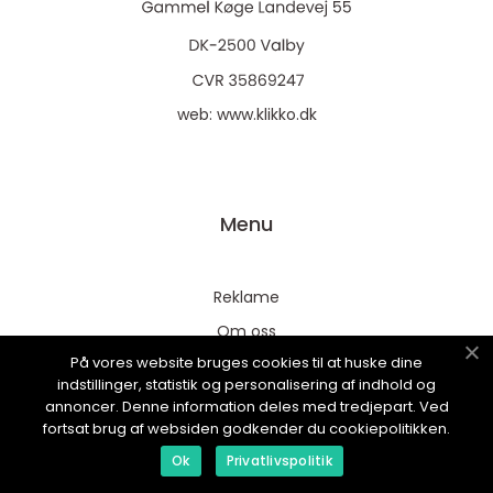
web:
www.klikko.dk
Menu
Reklame
Om oss
På vores website bruges cookies til at huske dine
Cookies
indstillinger, statistik og personalisering af indhold og
Kontakt Oss
annoncer. Denne information deles med tredjepart. Ved
fortsat brug af websiden godkender du cookiepolitikken.
Sitemap
Ok
Privatlivspolitik