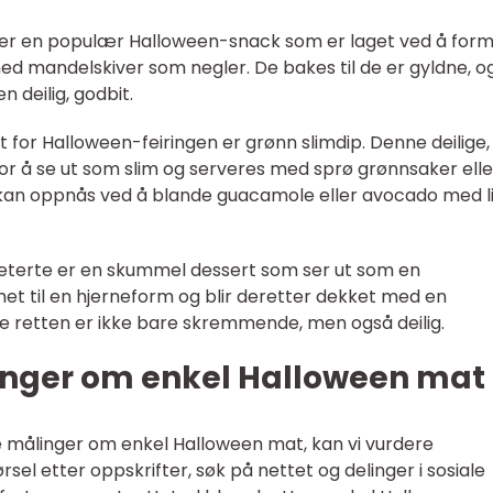
re er en populær Halloween-snack som er laget ved å for
med mandelskiver som negler. De bakes til de er gyldne, o
 deilig, godbit.
t for Halloween-feiringen er grønn slimdip. Denne deilige,
r å se ut som slim og serveres med sprø grønnsaker elle
 kan oppnås ved å blande guacamole eller avocado med li
erneterte er en skummel dessert som ser ut som en
et til en hjerneform og blir deretter dekket med en
e retten er ikke bare skremmende, men også deilig.
inger om enkel Halloween mat
 målinger om enkel Halloween mat, kan vi vurdere
sel etter oppskrifter, søk på nettet og delinger i sosiale