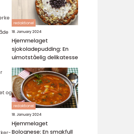
merke
redaktionel
både
18. January 2024
Hjemmelaget
sjokoladepudding: En
uimotståelig delikatesse
r
tet og
redaktionel
18. January 2024
Hjemmelaget
Bolognese: En smakfull
kker-