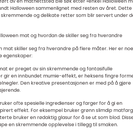
tført av en matnettsted ble søk etter «enkel Halloween m
n rundt Halloween sammenlignet med resten av året. Dette 
r skremmende og delikate retter som blir servert under 
Halloween mat og hvordan de skiller seg fra hverandre
n mat skiller seg fra hverandre på flere måter. Her er no
ke egenskaper:
 mat er preget av sin skremmende og fantasifulle
 gir en innbundet mumie-effekt, er heksens fingre form
egler. Den kreative presentasjonen er med på å gjøre
jerende.
uker ofte spesielle ingredienser og farger for å gi en
irert effekt. For eksempel bruker grønn slimdip matfarg
eterte bruker en rødaktig glasur for å se ut som blod. Diss
skape en skremmende opplevelse i tillegg til smaken.