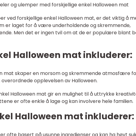
eler og ulemper med forskjellige enkel Halloween mat
er ved forskjellige enkel Halloween mat, er det viktig å 
 som er laget for å være underholdende og skremmende,
de. Men det er ingen tvil om at de er populære blant 
kel Halloween mat inkluderer:
ween mat skaper en morsom og skremmende atmosfære fo
den overordnede opplevelsen av Halloween.
enkel Halloween mat gir en mulighet til å uttrykke kreativi
ttene er ofte enkle å lage og kan involvere hele familien.
el Halloween mat inkluderer:
 er ofte basert på usunne ingredienser og kan ha høyt su