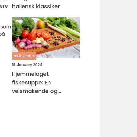
italiensk klassiker
sere
r som
på
redaktionel
18. January 2024
Hjemmelaget
fiskesuppe: En
velsmakende og
næringsrik delikatesse