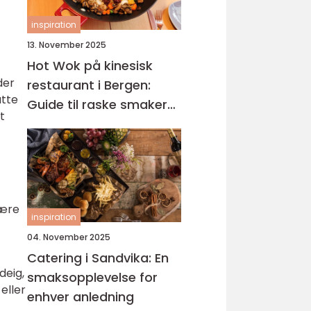
inspiration
13. November 2025
Hot Wok på kinesisk
der
restaurant i Bergen:
atte
Guide til raske smaker
t
på Sotra
lære
inspiration
04. November 2025
Catering i Sandvika: En
deig,
smaksopplevelse for
eller
enhver anledning