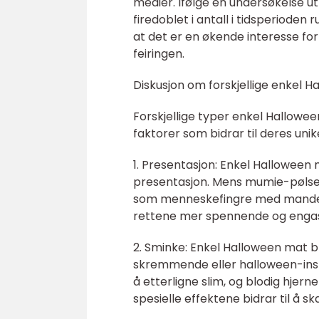
medier. Ifølge en undersøkelse u
firedoblet i antall i tidsperiode
at det er en økende interesse fo
feiringen.
Diskusjon om forskjellige enkel 
Forskjellige typer enkel Hallowee
faktorer som bidrar til deres uni
1. Presentasjon: Enkel Halloween
presentasjon. Mens mumie-pølser
som menneskefingre med mandeln
rettene mer spennende og engas
2. Sminke: Enkel Halloween mat br
skremmende eller halloween-insp
å etterligne slim, og blodig hjern
spesielle effektene bidrar til å 