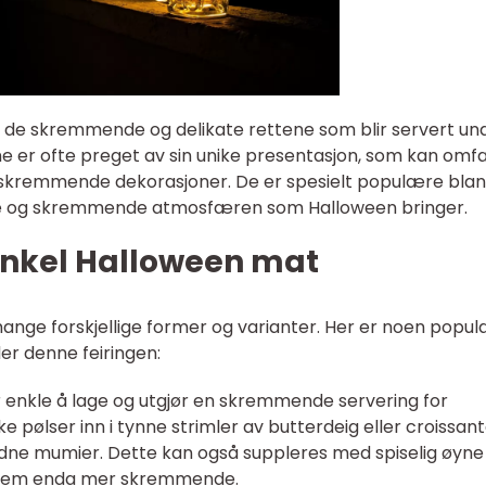
l de skremmende og delikate rettene som blir servert un
ne er ofte preget av sin unike presentasjon, som kan omf
 skremmende dekorasjoner. De er spesielt populære blan
me og skremmende atmosfæren som Halloween bringer.
enkel Halloween mat
nge forskjellige former og varianter. Her er noen popu
er denne feiringen:
 enkle å lage og utgjør en skremmende servering for
 pølser inn i tynne strimler av butterdeig eller croissant
dne mumier. Dette kan også suppleres med spiselig øyne 
 dem enda mer skremmende.