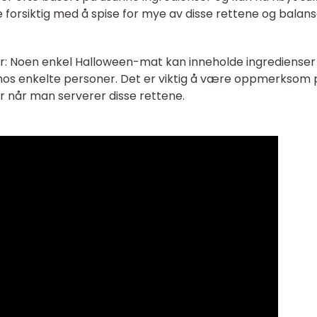
re forsiktig med å spise for mye av disse rettene og balan
oner: Noen enkel Halloween-mat kan inneholde ingrediense
 hos enkelte personer. Det er viktig å være oppmerksom 
er når man serverer disse rettene.