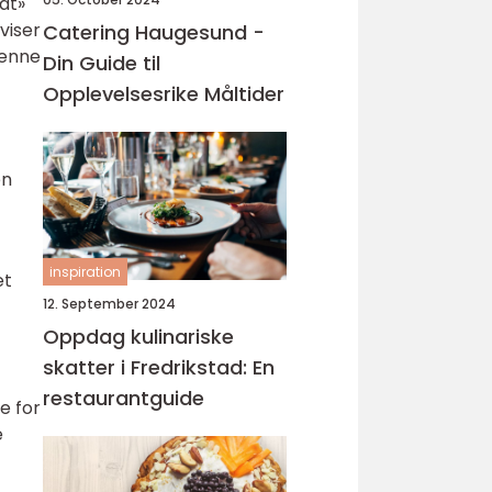
at»
viser
Catering Haugesund -
denne
Din Guide til
Opplevelsesrike Måltider
en
inspiration
et
12. September 2024
Oppdag kulinariske
skatter i Fredrikstad: En
restaurantguide
e for
e