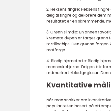
2. Heksens fingre: Heksens fing
deig til fingre og dekorere dem 
resultatet er en skremmende, men
3. Grønn slimdip: En annen favorit
kremete dypen er farget grønn fo
tortillachips. Den grønne fargen
matfarge.
4. Blodig hjerneterte: Blodig hj
menneskehjerne. Deigen blir form
rødmarkert «blodig» glasur. Denn
Kvantitative mål
Når man snakker om kvantitative
populariteten basert på etterspør