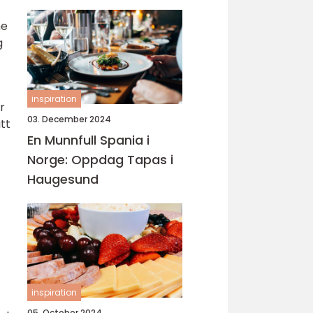
me
g
inspiration
r
03. December 2024
tt
En Munnfull Spania i
Norge: Oppdag Tapas i
Haugesund
inspiration
05. October 2024