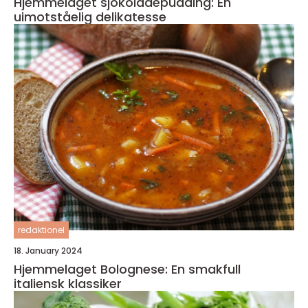
Hjemmelaget sjokoladepudding: En
uimotståelig delikatesse
redaktionel
18. January 2024
Hjemmelaget Bolognese: En smakfull
italiensk klassiker