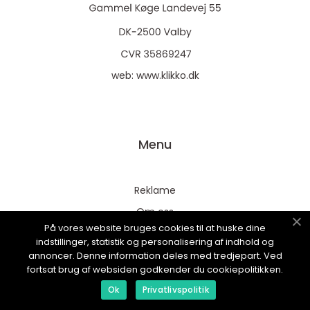
web:
www.klikko.dk
Menu
Reklame
Om oss
På vores website bruges cookies til at huske dine
Cookies
indstillinger, statistik og personalisering af indhold og
Kontakt Oss
annoncer. Denne information deles med tredjepart. Ved
fortsat brug af websiden godkender du cookiepolitikken.
Sitemap
Ok
Privatlivspolitik