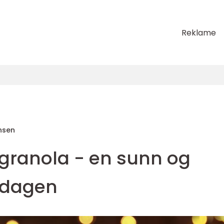
Reklame
nsen
ranola - en sunn og
å dagen