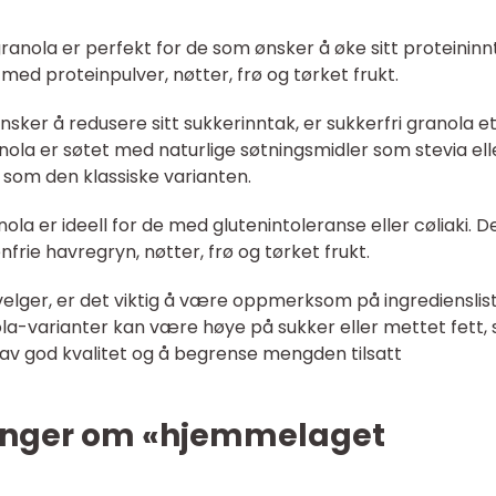
ranola er perfekt for de som ønsker å øke sitt proteininn
 med proteinpulver, nøtter, frø og tørket frukt.
nsker å redusere sitt sukkerinntak, er sukkerfri granola e
nola er søtet med naturlige søtningsmidler som stevia ell
ll som den klassiske varianten.
anola er ideell for de med glutenintoleranse eller cøliaki. 
frie havregryn, nøtter, frø og tørket frukt.
velger, er det viktig å være oppmerksom på ingredienslis
a-varianter kan være høye på sukker eller mettet fett, 
r av god kvalitet og å begrense mengden tilsatt
linger om «hjemmelaget