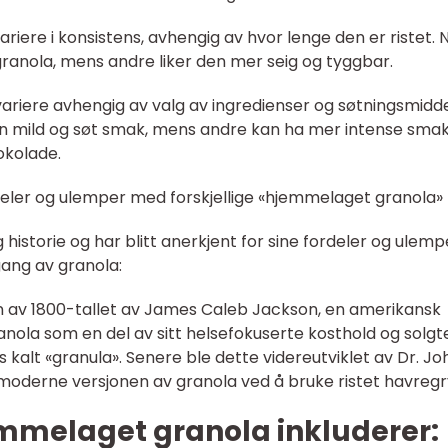
ariere i konsistens, avhengig av hvor lenge den er ristet.
ranola, mens andre liker den mer seig og tyggbar.
riere avhengig av valg av ingredienser og søtningsmidde
n mild og søt smak, mens andre kan ha mer intense sma
okolade.
deler og ulemper med forskjellige «hjemmelaget granola»
istorie og har blitt anerkjent for sine fordeler og ulemp
gang av granola:
n av 1800-tallet av James Caleb Jackson, en amerikansk
anola som en del av sitt helsefokuserte kosthold og solgt
kalt «granula». Senere ble dette videreutviklet av Dr. Jo
moderne versjonen av granola ved å bruke ristet havregr
mmelaget granola inkluderer: