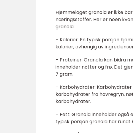
Hjemmelaget granola er ikke bare 
næringsstoffer. Her er noen kva
granola:
– Kalorier: En typisk porsjon hj
kalorier, avhengig av ingrediens
– Proteiner: Granola kan bidra m
inneholder nøtter og frø. Det gje
7 gram.
– Karbohydrater: Karbohydrater e
karbohydrater fra havregryn, nøt
karbohydrater.
– Fett: Granola inneholder også 
typisk porsjon granola har rundt 