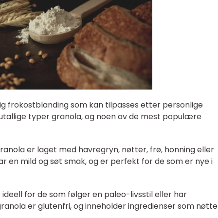
ig frokostblanding som kan tilpasses etter personlige
utallige typer granola, og noen av de mest populære
granola er laget med havregryn, nøtter, frø, honning eller
ar en mild og søt smak, og er perfekt for de som er nye i
ideell for de som følger en paleo-livsstil eller har
anola er glutenfri, og inneholder ingredienser som nøtter