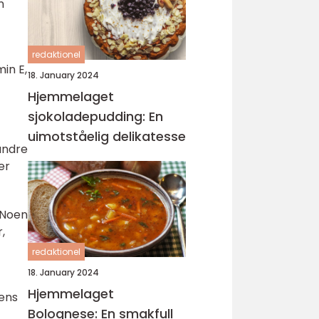
n
redaktionel
in E,
18. January 2024
Hjemmelaget
sjokoladepudding: En
uimotståelig delikatesse
andre
er
 Noen
,
redaktionel
18. January 2024
Hjemmelaget
mens
Bolognese: En smakfull