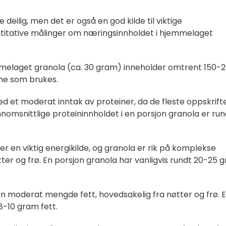
deilig, men det er også en god kilde til viktige
ntitative målinger om næringsinnholdet i hjemmelaget
emmelaget granola (ca. 30 gram) inneholder omtrent 150-
ene som brukes.
ed et moderat inntak av proteiner, da de fleste oppskrift
nnomsnittlige proteininnholdet i en porsjon granola er run
r en viktig energikilde, og granola er rik på komplekse
ter og frø. En porsjon granola har vanligvis rundt 20-25 
en moderat mengde fett, hovedsakelig fra nøtter og frø. 
8-10 gram fett.