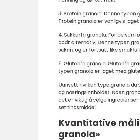
3. Protein granola: Denne typen g
Protein granola er vanligvis laget
4. Sukkerfri granola: For de som ø
godt alternativ. Denne typen gra
sukrin, og er fortsatt like smakfu
5. Glutenfri granola: Glutenfri gr
typen granola er laget med gluten
Uansett hvilken type granola du 
og næringsinnholdet. Noen granol
det er viktig å velge ingrediense
søtningsmiddel.
Kvantitative må
granola»