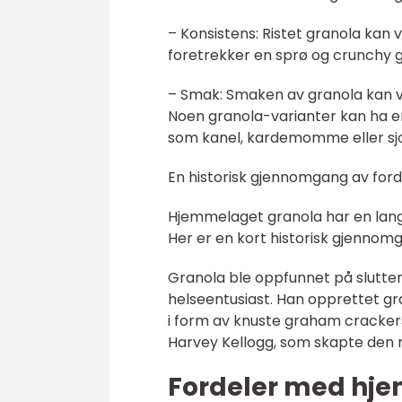
– Konsistens: Ristet granola kan v
foretrekker en sprø og crunchy g
– Smak: Smaken av granola kan va
Noen granola-varianter kan ha e
som kanel, kardemomme eller sj
En historisk gjennomgang av for
Hjemmelaget granola har en lang h
Her er en kort historisk gjennom
Granola ble oppfunnet på slutte
helseentusiast. Han opprettet gr
i form av knuste graham crackers 
Harvey Kellogg, som skapte den 
Fordeler med hje