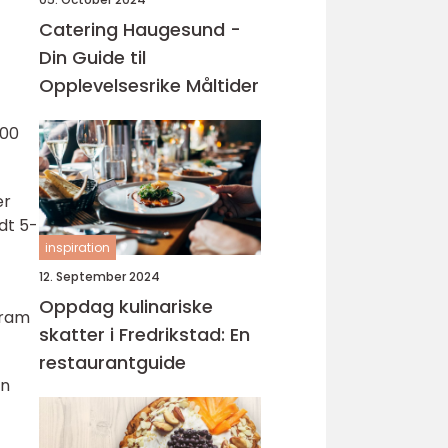
Catering Haugesund -
Din Guide til
Opplevelsesrike Måltider
200
er
dt 5-
inspiration
12. September 2024
Oppdag kulinariske
gram
skatter i Fredrikstad: En
restaurantguide
En