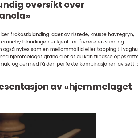
undig oversikt over
anola»
ær frokostblanding laget av ristede, knuste havregryn,
e crunchy blandingen er kjent for å være en sunn og
n også nytes som en mellommåltid eller topping til yoghu
med hjemmelaget granola er at du kan tilpasse oppskrift
mak, og dermed få den perfekte kombinasjonen av søtt, 
resentasjon av «hjemmelaget