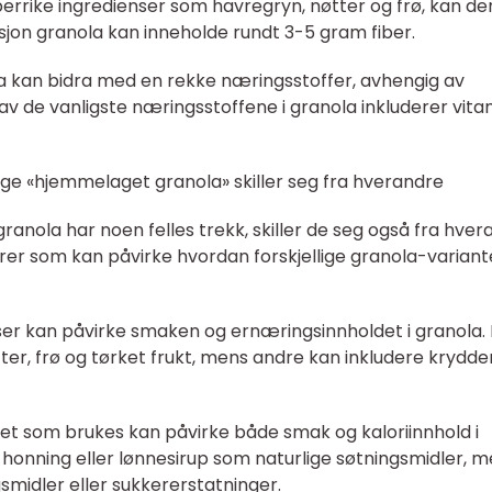
berrike ingredienser som havregryn, nøtter og frø, kan de
orsjon granola kan inneholde rundt 3-5 gram fiber.
a kan bidra med en rekke næringsstoffer, avhengig av
v de vanligste næringsstoffene i granola inkluderer vitam
lige «hjemmelaget granola» skiller seg fra hverandre
anola har noen felles trekk, skiller de seg også fra hver
orer som kan påvirke hvordan forskjellige granola-variant
nser kan påvirke smaken og ernæringsinnholdet i granola.
er, frø og tørket frukt, mens andre kan inkludere krydder
et som brukes kan påvirke både smak og kaloriinnhold i
 honning eller lønnesirup som naturlige søtningsmidler, 
smidler eller sukkererstatninger.