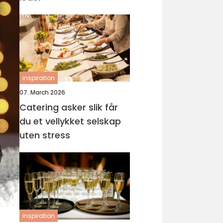
inspiration
07. March 2026
Catering asker slik får
du et vellykket selskap
uten stress
inspiration