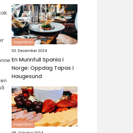
tak.
t
er
inspiration
03. December 2024
En Munnfull Spania i
Denne
Norge: Oppdag Tapas i
Haugesund
ten
så
inspiration
05. October 2024