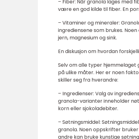
– Fiber: Når granola lages med fi
være en god kilde til fiber. En p
– Vitaminer og mineraler: Granol
ingrediensene som brukes. Noen a
jern, magnesium og sink.
En diskusjon om hvordan forskjel
Selv om alle typer hjemmelaget gr
på ulike måter. Her er noen fakt
skiller seg fra hverandre:
– Ingredienser: Valg av ingredie
granola-varianter inneholder nøtt
korn eller sjokoladebiter.
– Søtningsmiddel: Søtningsmiddel
granola. Noen oppskrifter bruker
andre kan bruke kunstige søtning