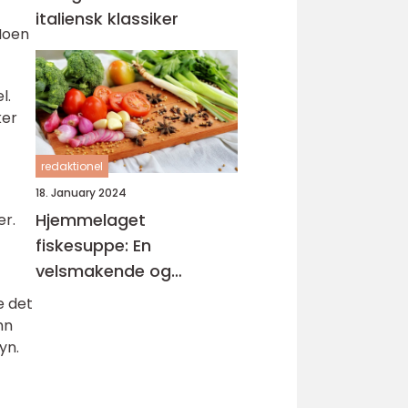
italiensk klassiker
 Noen
l.
ker
redaktionel
18. January 2024
Hjemmelaget
er.
fiskesuppe: En
velsmakende og
næringsrik delikatesse
e det
hn
yn.