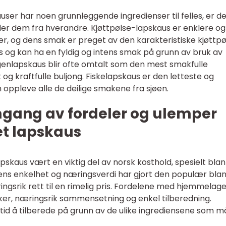
ser har noen grunnleggende ingredienser til felles, er d
iller dem fra hverandre. Kjøttpølse-lapskaus er enklere og
er, og dens smak er preget av den karakteristiske kjøttpø
g kan ha en fyldig og intens smak på grunn av bruk av
genlapskaus blir ofte omtalt som den mest smakfulle
og kraftfulle buljong. Fiskelapskaus er den letteste og
 oppleve alle de deilige smakene fra sjøen.
mgang av fordeler og ulemper
t lapskaus
pskaus vært en viktig del av norsk kosthold, spesielt blan
ens enkelhet og næringsverdi har gjort den populær blan
srik rett til en rimelig pris. Fordelene med hjemmelage
ker, næringsrik sammensetning og enkel tilberedning.
id å tilberede på grunn av de ulike ingrediensene som m