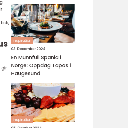
og
ir
fisk,
inspiration
us
03. December 2024
En Munnfull Spania i
Norge: Oppdag Tapas i
 gir
Haugesund
r
inspiration
05. October 2024