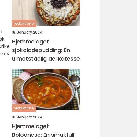
redaktionel
i
18. January 2024
sk
Hjemmelaget
rike
sjokoladepudding: En
 prøv
uimotståelig delikatesse
redaktionel
18. January 2024
Hjemmelaget
Bolognese: En smakfull