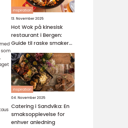
inspiration
13. November 2025
Hot Wok på kinesisk
restaurant i Bergen:
Guide til raske smaker
t med
k som
på Sotra
,
laget
inspiration
04. November 2025
Catering i Sandvika: En
kaus
smaksopplevelse for
enhver anledning