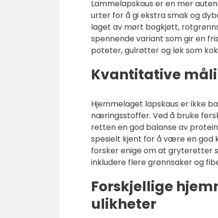
Lammelapskaus er en mer autent
urter for å gi ekstra smak og dyb
laget av mørt bogkjøtt, rotgrønnsa
spennende variant som gir en fris
poteter, gulrøtter og løk som kok
Kvantitative må
Hjemmelaget lapskaus er ikke ba
næringsstoffer. Ved å bruke fersk
retten en god balanse av protei
spesielt kjent for å være en god ki
forsker enige om at gryteretter
inkludere flere grønnsaker og fibe
Forskjellige hje
ulikheter