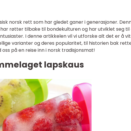
isk norsk rett som har gledet ganer i generasjoner. Den
ar røtter tilbake til bondekulturen og har utviklet seg til 
tusiaster. I denne artikkelen vil vi utforske alt det er å v
lige varianter og deres popularitet, til historien bak rett
 oss på en reise inn i norsk tradisjonsmat!
emmelaget lapskaus