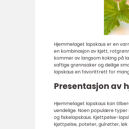
Hjemmelaget lapskaus er en varm
en kombinasjon av kjøtt, rotgrøn
kommer av langsom koking på lav
saftige grønnsaker og deilige sma
lapskaus en favorittrett for ma
Presentasjon av
Hjemmelaget lapskaus kan tilber
uendelige. Noen populære typer 
og fiskelapskaus. Kjøttpølse-lap
kjøttpølse, poteter, gulrøtter, lø