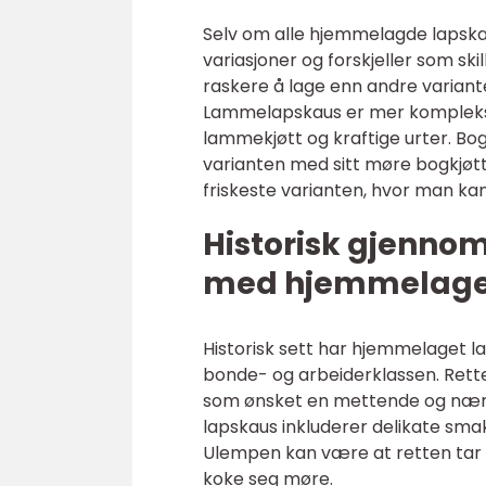
Selv om alle hjemmelagde lapskau
variasjoner og forskjeller som sk
raskere å lage enn andre variant
Lammelapskaus er mer kompleks o
lammekjøtt og kraftige urter. Bo
varianten med sitt møre bogkjøtt 
friskeste varianten, hvor man kan
Historisk gjenno
med hjemmelage
Historisk sett har hjemmelaget la
bonde- og arbeiderklassen. Rett
som ønsket en mettende og næring
lapskaus inkluderer delikate sma
Ulempen kan være at retten tar t
koke seg møre.