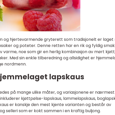
 og hjertevarmende gryterett som tradisjonelt er lage
nsaker og poteter. Denne retten har en rik og fyldig sma
 varme, noe som gir en herlig kombinasjon av mørt kjøtt
ker. Med sin enkle tilberedning og allsidighet er hjemme
nge nordmenn.
 hjemmelaget lapskaus
edes på mange ulike måter, og variasjonene er nærmest
inkluderer kjøttpølse-lapskaus, lammelapskaus, boglaps
skaus er kanskje den mest kjente varianten og består av
k og selleri som er kokt sammen i en kraftig buljong.