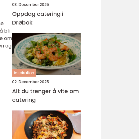
03. December 2025
Oppdag catering i
Drøbak
ne
å bli
ite om
en og
inspiration
02. December 2025
Alt du trenger å vite om
catering