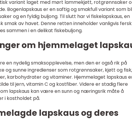
isk variant laget med mørt lammekjøtt, rotgrønnsaker 
de. Bogenlapskaus er en saftig og smakfull variant som bl
ker og en fyldig buljong. Til slutt har vi fiskelapskaus, en
k smak av havet. Denne retten inneholder vanligvis fersk 
es sammen i en delikat fiskebuljong.
linger om hjemmelaget lapska
re en nydelig smaksopplevelse, men den er også rik på
e og sunne ingredienser som rotgrønnsaker, kjøtt og fisk,
ner, karbohydrater og vitaminer. Hjemmelaget lapskaus e
lde til jern, vitamin C og kostfiber. Videre er stadig flere
 som lapskaus kan være en sunn og næringsrik måte å
r i kostholdet på.
mmelagde lapskaus og deres