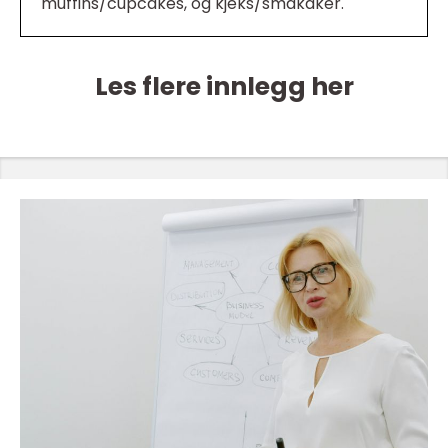
muffins/cupcakes, og kjeks/småkaker.
Les flere innlegg her