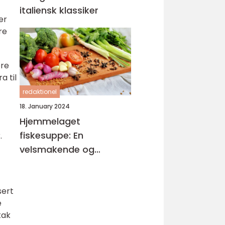
italiensk klassiker
er
re
ære
a til
redaktionel
18. January 2024
Hjemmelaget
fiskesuppe: En
.
velsmakende og
næringsrik delikatesse
sert
e
tak