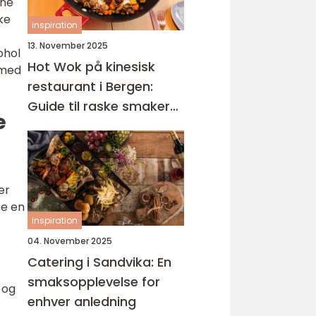
nne
ke
inspiration
13. November 2025
ohol
Hot Wok på kinesisk
 med
restaurant i Bergen:
Guide til raske smaker
e
på Sotra
er
te en
inspiration
04. November 2025
Catering i Sandvika: En
smaksopplevelse for
 og
enhver anledning