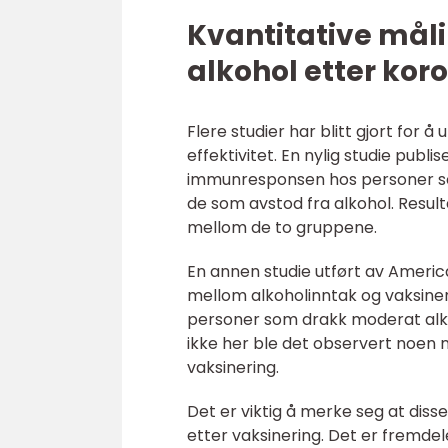
Kvantitative mål
alkohol etter ko
Flere studier har blitt gjort for
effektivitet. En nylig studie pub
immunresponsen hos personer so
de som avstod fra alkohol. Resulta
mellom de to gruppene.
En annen studie utført av Americ
mellom alkoholinntak og vaksine
personer som drakk moderat alko
ikke her ble det observert noen
vaksinering.
Det er viktig å merke seg at dis
etter vaksinering. Det er fremde