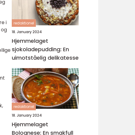
seg
e i
redaktionel
 og
18. January 2024
Hjemmelaget
sjokoladepudding: En
llige
uimotståelig delikatesse
ent
k,
redaktionel
18. January 2024
Hjemmelaget
Bolognese: En smakfull