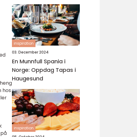
inspiration
03. December 2024
med
En Munnfull Spania i
Norge: Oppdag Tapas i
Haugesund
nheng
n hos
ler
k
inspiration
 på
05. October 2024