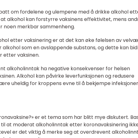
ebatt om fordelene og ulempene med å drikke alkohol ett
at alkohol kan forstyrre vaksinens effektivitet, mens and
e er noen merkbar sammenheng.
hol etter vaksinering er at det kan øke følelsen av velv
r alkohol som en avslappende substans, og dette kan bidr
r etter vaksinen.
nt alkoholinntak ha negative konsekvenser for helsen
sinen. Alkohol kan påvirke leverfunksjonen og redusere
e uheldig for kroppens evne til å bekjempe infeksjoner
ronavaksine?» er et tema som har blitt mye diskutert. Ba
t til at moderat alkoholinntak etter koronavaksinering ikk
Likevel er det viktig å merke seg at overdrevent alkoholinn