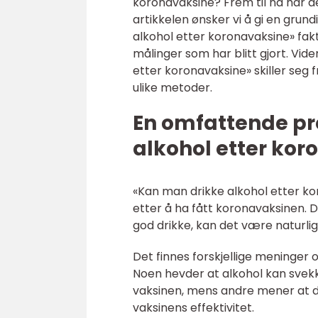
koronavaksine? Frem til nå har d
artikkelen ønsker vi å gi en grund
alkohol etter koronavaksine» fakti
målinger som har blitt gjort. Vide
etter koronavaksine» skiller seg
ulike metoder.
En omfattende pr
alkohol etter ko
«Kan man drikke alkohol etter kor
etter å ha fått koronavaksinen. De
god drikke, kan det være naturlig
Det finnes forskjellige meninger
Noen hevder at alkohol kan sve
vaksinen, mens andre mener at d
vaksinens effektivitet.