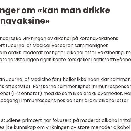
inger om «kan man drikke
ronavaksine»
 å undersøke virkningen av alkohol på koronavaksinens
lisert i Journal of Medical Research sammenlignet
m drakk moderat mengder alkohol etter vaksinering, 
tene viste ingen signifikante forskjeller i antistoffnivåene
an Journal of Medicine fant heller ikke noen klar samme
ns effektivitet. Forskerne sammenlignet immunresponse
hol (1-2 enheter) med de som ikke drakk overhodet. Hel
 nedgang i immunrespons hos de som drakk alkohol etter
se studiene primært har fokusert på moderat alkoholinnta
les lite kunnskap om virkningen av store mengder alkohol