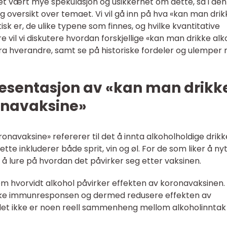
et vært mye spekulasjon og usikkerhet om dette, så i de
ig oversikt over temaet. Vi vil gå inn på hva «kan man drik
sk er, de ulike typene som finnes, og hvilke kvantitative
re vil vi diskutere hvordan forskjellige «kan man drikke alk
 fra hverandre, samt se på historiske fordeler og ulemper
esentasjon av «kan man drikk
ronavaksine»
onavaksine» refererer til det å innta alkoholholdige drikk
tte inkluderer både sprit, vin og øl. For de som liker å ny
 å lure på hvordan det påvirker seg etter vaksinen.
 om hvorvidt alkohol påvirker effekten av koronavaksinen.
kke immunresponsen og dermed redusere effekten av
et ikke er noen reell sammenheng mellom alkoholinntak