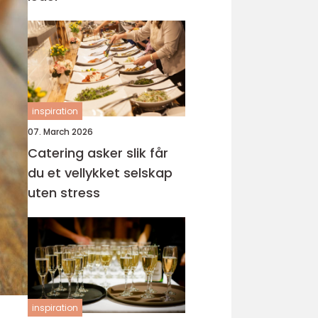
inspiration
07. March 2026
Catering asker slik får
du et vellykket selskap
uten stress
inspiration