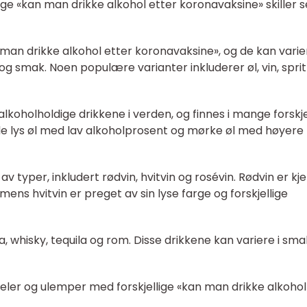
ige «kan man drikke alkohol etter koronavaksine» skiller 
n man drikke alkohol etter koronavaksine», og de kan varier
 smak. Noen populære varianter inkluderer øl, vin, sprit
koholholdige drikkene i verden, og finnes i mange forskje
både lys øl med lav alkoholprosent og mørke øl med høyere
 typer, inkludert rødvin, hvitvin og rosévin. Rødvin er kj
 mens hvitvin er preget av sin lyse farge og forskjellige
, whisky, tequila og rom. Disse drikkene kan variere i sma
eler og ulemper med forskjellige «kan man drikke alkohol