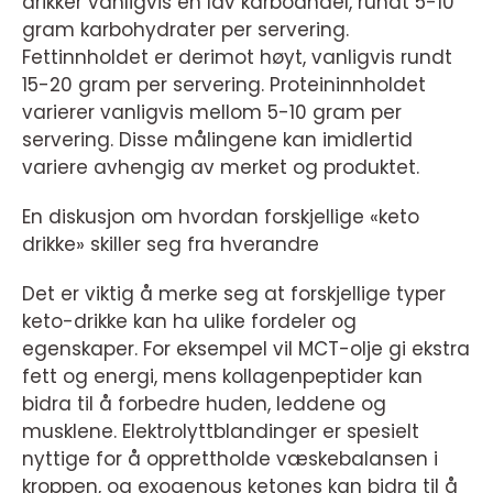
drikker vanligvis en lav karboandel, rundt 5-10
gram karbohydrater per servering.
Fettinnholdet er derimot høyt, vanligvis rundt
15-20 gram per servering. Proteininnholdet
varierer vanligvis mellom 5-10 gram per
servering. Disse målingene kan imidlertid
variere avhengig av merket og produktet.
En diskusjon om hvordan forskjellige «keto
drikke» skiller seg fra hverandre
Det er viktig å merke seg at forskjellige typer
keto-drikke kan ha ulike fordeler og
egenskaper. For eksempel vil MCT-olje gi ekstra
fett og energi, mens kollagenpeptider kan
bidra til å forbedre huden, leddene og
musklene. Elektrolyttblandinger er spesielt
nyttige for å opprettholde væskebalansen i
kroppen, og exogenous ketones kan bidra til å